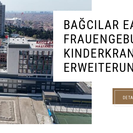
BAĞCILAR E
FRAUENGEB
KINDERKRA
ERWEITERU
DETA