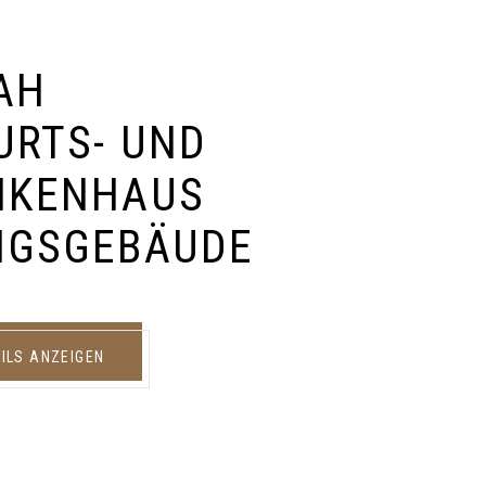
AH
URTS- UND
NKENHAUS
NGSGEBÄUDE
ILS ANZEIGEN