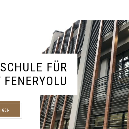
SCHULE FÜR
 FENERYOLU
EIGEN