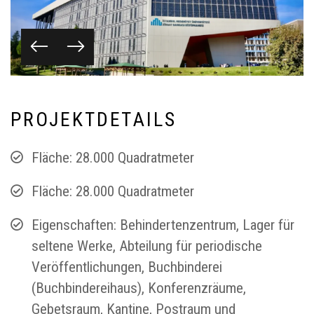
P
R
O
J
E
K
T
D
E
T
A
I
L
S
Fläche: 28.000 Quadratmeter
Fläche: 28.000 Quadratmeter
Eigenschaften: Behindertenzentrum, Lager für
seltene Werke, Abteilung für periodische
Veröffentlichungen, Buchbinderei
(Buchbindereihaus), Konferenzräume,
Gebetsraum, Kantine, Postraum und