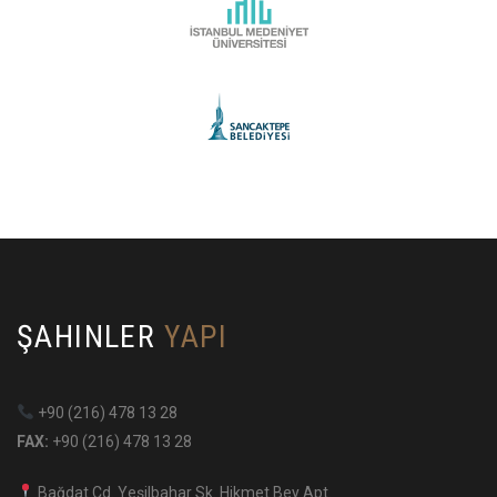
ŞAHINLER
YAPI
+90 (216) 478 13 28
FAX:
+90 (216) 478 13 28
Bağdat Cd. Yeşilbahar Sk. Hikmet Bey Apt.