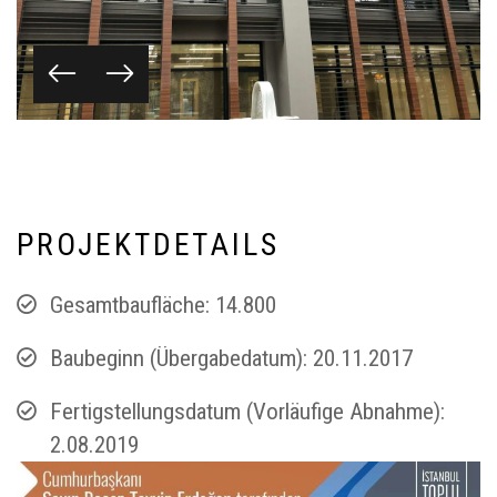
P
R
O
J
E
K
T
D
E
T
A
I
L
S
Gesamtbaufläche: 14.800
Baubeginn (Übergabedatum): 20.11.2017
Fertigstellungsdatum (Vorläufige Abnahme):
2.08.2019