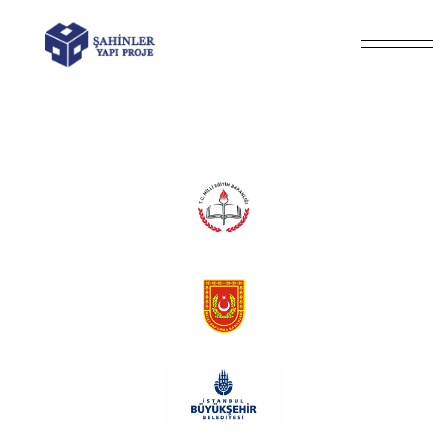
Anasayfa
Referanslar
/