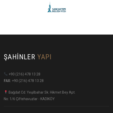
ŞAHINLER
YAPI
+90 (216) 478 13 28
FAX:
+90 (216) 478 13 28
Bağdat Cd. Yeşilbahar Sk. Hikmet Bey Apt.
No: 1/6 Çiftehavuzlar - KADIKÖY