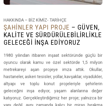
HAKKINDA – BİZ KİMİZ- TARİHÇE
Ş
A
H
İ
N
L
E
R
Y
A
P
I
P
R
O
J
E
–
G
Ü
V
E
N
,
K
A
L
İ
T
E
V
E
S
Ü
R
D
Ü
R
Ü
L
E
B
İ
L
İ
R
L
İ
K
L
E
G
E
L
E
C
E
Ğ
İ
İ
N
Ş
A
E
D
İ
Y
O
R
U
Z
1980 yılından itibaren inşaat sektöründe güçlü bir
oyuncu olarak kamu ve özel sektörde 1,5 milyon
metrekareyi aşan projeye imza attık. Okullar,
hastaneler, askeri tesisler, yollar, kavşaklar, viyadükler,
altyapı ve toplu konut projeleriyle şehirlerin
geleceğini inşa ediyor, yaşam alanlarına değer
katıyoruz. Gerçekleştirdiğimiz her proje; yalnızca bir
yapı değil, aynı zamanda kalıcı bir miras bırakma