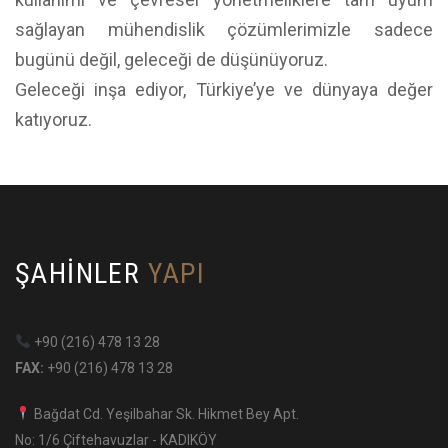
sağlayan mühendislik çözümlerimizle sadece
bugünü değil, geleceği de düşünüyoruz.
Geleceği inşa ediyor, Türkiye’ye ve dünyaya değer
katıyoruz.
ŞAHINLER
YAPI
+90 (216) 478 13 28
FAX:
+90 (216) 478 13 28
Bağdat Cd. Yeşilbahar Sk. Hikmet Bey Apt.
No: 1/6 Çiftehavuzlar - KADIKÖY