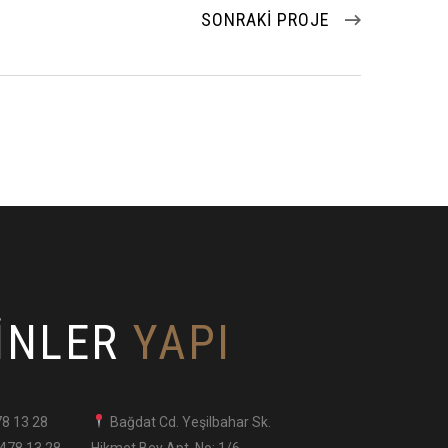
SONRAKI PROJE
INLER
YAPI
78 13 28
Bağdat Cd. Yeşilbahar Sk.