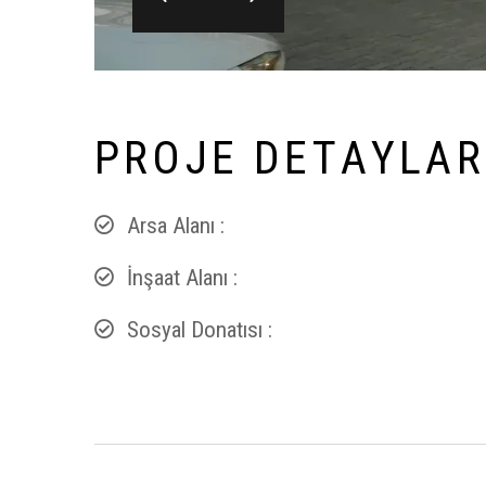
P
R
O
J
E
D
E
T
A
Y
L
A
R
Arsa Alanı :
İnşaat Alanı :
Sosyal Donatısı :