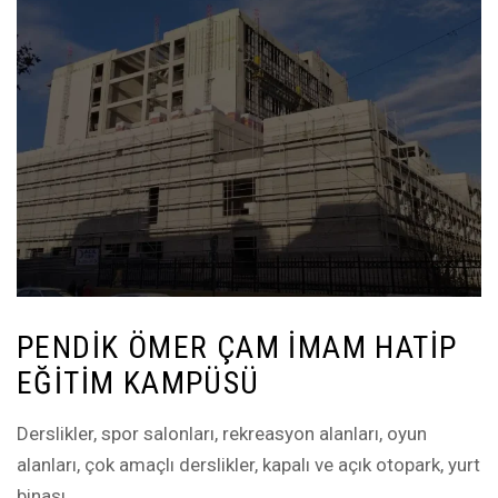
PENDIK ÖMER ÇAM İMAM HATIP
EĞITIM KAMPÜSÜ
Derslikler, spor salonları, rekreasyon alanları, oyun
alanları, çok amaçlı derslikler, kapalı ve açık otopark, yurt
binası.