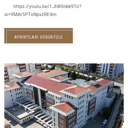
https://youtu.be/1Jh80nbk9To?
si=9MAr5PToNpxzRE4m
AYRINTILARI GÖRÜNTÜLE