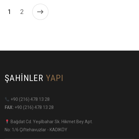
1
2
ŞAHINLER
YAPI
+90 (216) 478 13 28
FAX:
+90 (216) 478 13 28
Bağdat Cd. Yeşilbahar Sk. Hikmet Bey Apt.
No: 1/6 Çiftehavuzlar - KADIKÖY