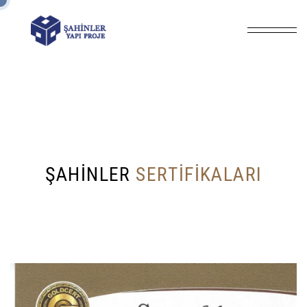
Anasayfa
Sertifikalar
/
Ş
A
H
I
N
L
E
R
S
E
R
T
I
F
I
K
A
L
A
R
I