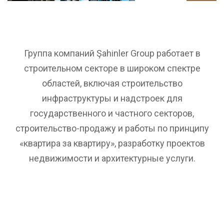
Группа компаний Şahinler Group работает в
строительном секторе в широком спектре
областей, включая строительство
инфраструктуры и надстроек для
государственного и частного секторов,
строительство-продажу и работы по принципу
«квартира за квартиру», разработку проектов
недвижимости и архитектурные услуги.