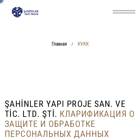
Главная
KVKK
/
Ş
A
H
İ
N
L
E
R
Y
A
P
I
P
R
O
J
E
S
A
N
.
V
E
T
İ
C
.
L
T
D
.
Ş
T
İ
.
К
Л
А
Р
И
Ф
И
К
А
Ц
И
Я
О
З
А
Щ
И
Т
Е
И
О
Б
Р
А
Б
О
Т
К
Е
П
Е
Р
С
О
Н
А
Л
Ь
Н
Ы
Х
Д
А
Н
Н
Ы
Х