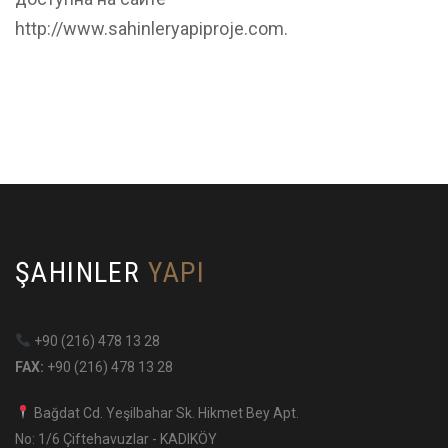
http://www.sahinleryapiproje.com.
ŞAHINLER
YAPI
+90 (216) 478 13 28
FAX:
+90 (216) 478 13 28
Bağdat Cd. Yeşilbahar Sk. Hikmet Bey Apt.
No: 1/6 Çiftehavuzlar - KADIKÖY