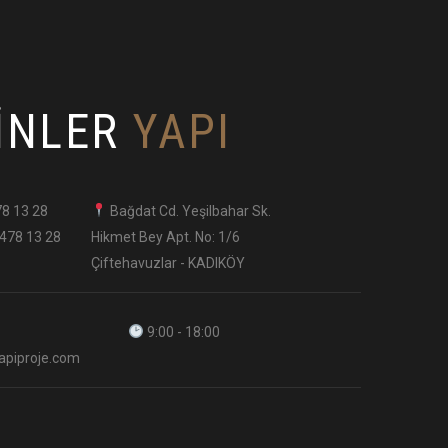
INLER
YAPI
78 13 28
Bağdat Cd. Yeşilbahar Sk.
 478 13 28
Hikmet Bey Apt. No: 1/6
Çiftehavuzlar - KADIKÖY
9:00 - 18:00
apiproje.com