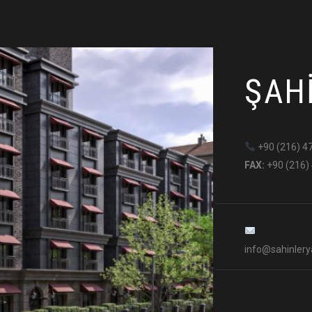
ŞAH
+90 (216) 4
FAX:
+90 (216)
info@sahinlery