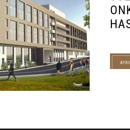
ON
HA
AYRI