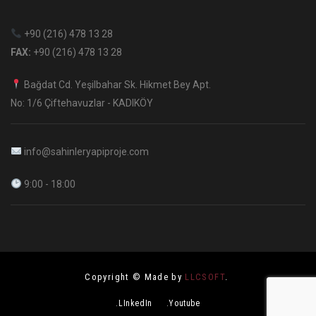
+90 (216) 478 13 28
FAX:
+90 (216) 478 13 28
Bağdat Cd. Yeşilbahar Sk. Hikmet Bey Apt.
No: 1/6 Çiftehavuzlar - KADIKÖY
info@sahinleryapiproje.com
9:00 - 18:00
Copyright © Made by
LLCSOFT
.
.LInkedIn
.Youtube