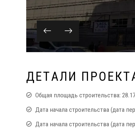
Д
Е
Т
А
Л
И
П
Р
О
Е
К
Т
Общая площадь строительства: 28.17
Дата начала строительства (дата пер
Дата начала строительства (дата пер