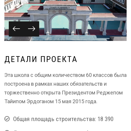
Д
Е
Т
А
Л
И
П
Р
О
Е
К
Т
А
Эта школа с общим количеством 60 классов была
построена в рамках наших обязательств и
торжественно открыта Президентом Реджепом
Тайипом Эрдоганом 15 мая 2015 года.
Общая площадь строительства: 18 390