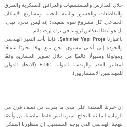
خلال المدارس والمستشفيات والمرافق العسكرية والطرق
والتقاطعات والجسور والبنية التحتية ومشاريع الإسكان
الجماعي. كل مشروع نقوم بتنفيذه؛ إنه ليس مجرد مبنى،
بل هو أيضًا انعكاس لرؤيتنا في ترك إرث دائم.
باعتبارنا
Şahinler Yapı Proje
، فإننا نأخذ التميز الهندسي
والجودة إلى أعلى مستوى. نحن نتبع نهجًا تجاريًا شفافًا
وموثوقًا ومقبولًا عالميًا من خلال تطوير المشاريع وفقًا
لمعايير العقد والهندسة الدولية FIDIC (الاتحاد الدولي
للمهندسين الاستشاريين).
إن خبرتنا الممتدة على مدى ما يقرب من نصف قرن من
الزمان، المليئة بالنجاح، تميزنا ليس فقط بماضينا، بل وأيضًا
بنهجنا الهندسي الذي يوجه المستقبل. إن منظورنا المبتكر،