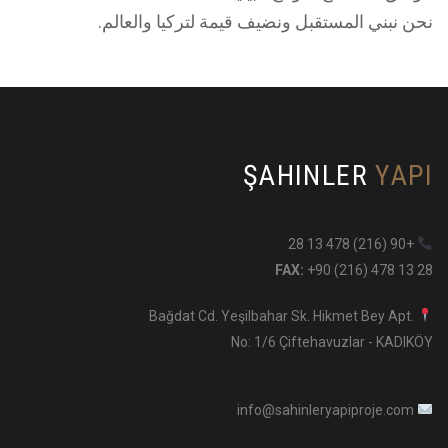
نحن نبني المستقبل ونضيف قيمة لتركيا والعالم.
ŞAHINLER
YAPI
+90 (216) 478 13 28
FAX:
+90 (216) 478 13 28
Bağdat Cd. Yeşilbahar Sk. Hikmet Bey Apt.
No: 1/6 Çiftehavuzlar - KADIKÖY
info@sahinleryapiproje.com