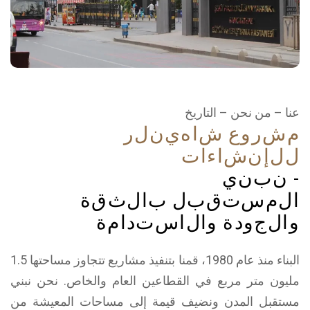
عنا – من نحن – التاريخ
م
ش
ر
و
ع
ش
ا
ه
ي
ن
ل
ر
ل
ل
إ
ن
ش
ا
ء
ا
ت
-
ن
ب
ن
ي
ا
ل
م
س
ت
ق
ب
ل
ب
ا
ل
ث
ق
ة
و
ا
ل
ج
و
د
ة
و
ا
ل
ا
س
ت
د
ا
م
ة
البناء منذ عام 1980، قمنا بتنفيذ مشاريع تتجاوز مساحتها 1.5
مليون متر مربع في القطاعين العام والخاص. نحن نبني
مستقبل المدن ونضيف قيمة إلى مساحات المعيشة من